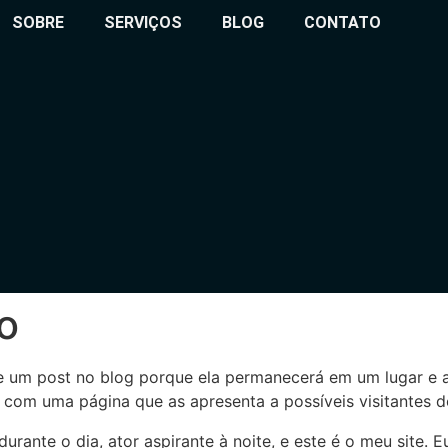
SOBRE
SERVIÇOS
BLOG
CONTATO
o
e um post no blog porque ela permanecerá em um lugar e 
om uma página que as apresenta a possíveis visitantes do 
durante o dia, ator aspirante à noite, e este é o meu site